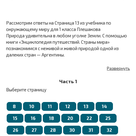
Рассмотрим ответы на Страница 13 из учебника по
окружающему миру для 1 класса Плешакова
Природа удивительна в любом уголке Земли. С помощью
книги «Энциклопедия путешествий. Страны мира»
познакомимся с неживой и живой природой одной из
далеких стран — Аргентины.
Развернуть
Часть 1
Выберите страницу
8
10
11
12
13
14
15
16
18
20
22
25
26
27
28
30
31
32