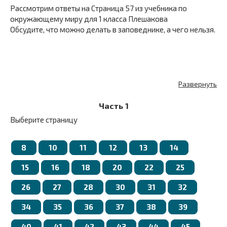
Рассмотрим ответы на Страница 57 из учебника по
окружающему миру для 1 класса Плешакова
Обсудите, что можно делать в заповеднике, а чего нельзя.
Развернуть
Часть 1
Выберите страницу
8
10
11
12
13
14
15
16
18
20
22
25
26
27
28
30
31
32
34
35
36
37
38
39
40
41
42
43
44
45