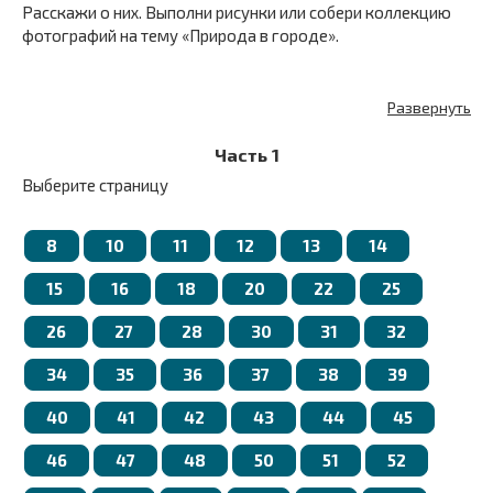
Расскажи о них. Выполни рисунки или собери коллекцию
фотографий на тему «Природа в городе».
Развернуть
Часть 1
Выберите страницу
8
10
11
12
13
14
15
16
18
20
22
25
26
27
28
30
31
32
34
35
36
37
38
39
40
41
42
43
44
45
46
47
48
50
51
52