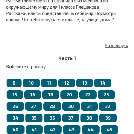
Рассмотрим ответы на Страница 8 из учебника по
окружающему миру для 1 класса Плешакова
Расскажи, как ты представляешь себе мир. Посмотри
вокруг. Что тебя окружает в классе, на улице, дома?
Развернуть
Часть 1
Выберите страницу
8
10
11
12
13
14
15
16
18
20
22
25
26
27
28
30
31
32
34
35
36
37
38
39
40
41
42
43
44
45