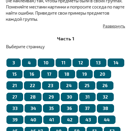
(не наклеивая) так, чтобы предметы были в своих группах.
Поменяйте местами картинки и попросите соседа по парте
найти ошибки. Приведите свои примеры предметов
каждой группы.
1. Перечислите группы предметов, которые окружают нас
Развернуть
дома.
2. Приведите примеры мебели и электроприборов.
Часть 1
3. Приведите примеры предметов одежды и посуды.
Выберите страницу
3
4
10
11
12
13
14
15
16
17
18
19
20
21
22
23
24
25
26
27
28
29
30
31
32
33
34
35
36
37
38
39
40
41
42
43
44
45
46-47
49
50
51
52