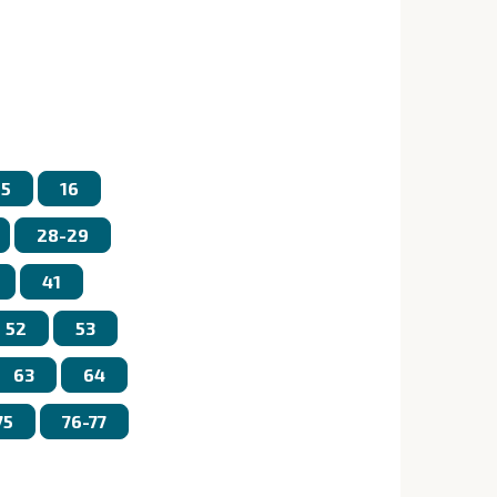
15
16
28-29
41
52
53
63
64
75
76-77