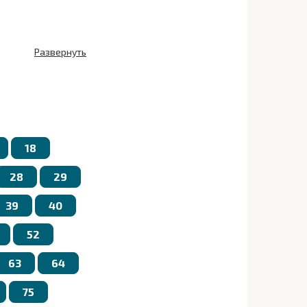
Развернуть
18
28
29
39
40
52
63
64
75