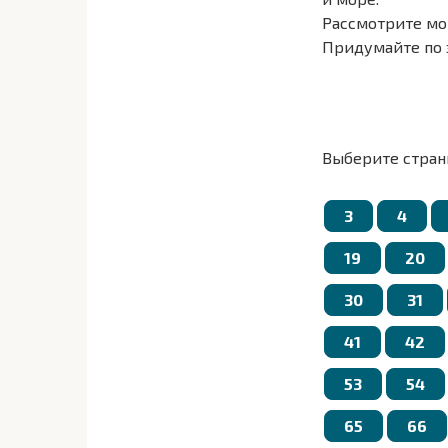
Рассмотрите мо
Придумайте по 
1. Куда текут ре
2. Чем различае
3. Как мы приг
Выберите стран
3
4
19
20
30
31
41
42
53
54
65
66