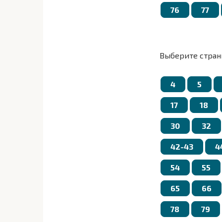
76
77
Выберите стран
4
5
17
18
30
32
42-43
4
54
55
65
66
78
79