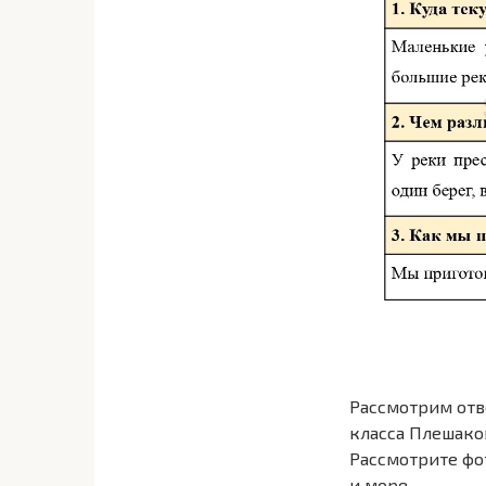
Рассмотрим отв
класса Плешако
Рассмотрите фот
и море.