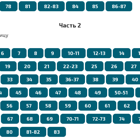
78
81
82-83
84
85
86-87
Часть 2
ицу
6
7
8
9
10-11
12-13
14
19
20
21
22-23
25
26
27
33
34
35
36-37
38
39
40
4
45
46
47
48
49
50-51
56
57
58
59
60
61
62
67
68
69
70-71
72-73
74
80
81-82
83