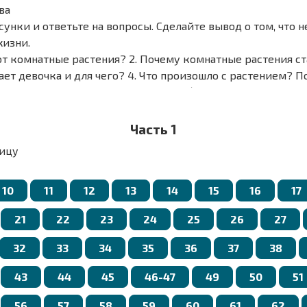
ва
унки и ответьте на вопросы. Сделайте вывод о том, что 
жизни.
ют комнатные растения? 2. Почему комнатные растения ст
лает девочка и для чего? 4. Что произошло с растением? 
 ухода за комнатными растениями (полив, протирание ли
).
о растения ‒ живые.
Часть 1
мо растения для жизни?
ицу
хаживать за комнатными растениями?
10
11
12
13
14
15
16
17
21
22
23
24
25
26
27
32
33
34
35
36
37
38
43
44
45
46-47
49
50
51
56
57
58
59
60
61
62