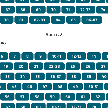
67
68
69
70
71
72-73
74
78
81
82-83
84
85
86-87
Часть 2
ицу
6
7
8
9
10-11
12-13
14
19
20
21
22-23
25
26
27
33
34
35
36-37
38
39
40
4
45
46
47
48
49
50-51
56
57
58
59
60
61
62
67
68
69
70-71
72-73
74