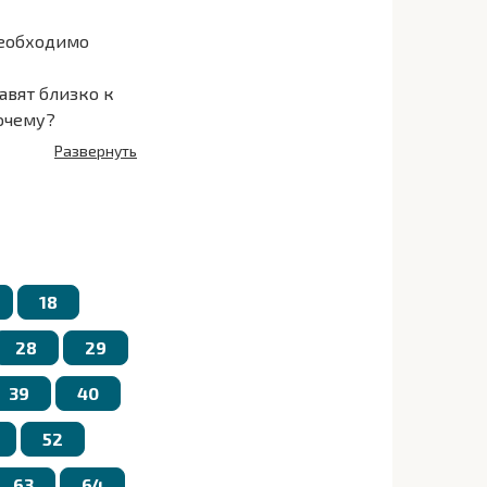
необходимо
авят близко к
Почему?
стьев,
Развернуть
18
28
29
39
40
52
63
64