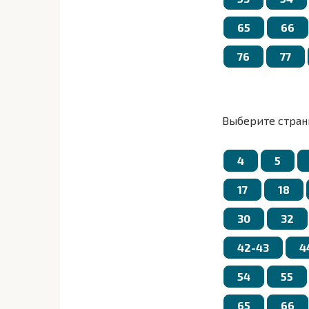
65
66
76
77
Выберите стран
4
5
17
18
30
32
42-43
4
54
55
65
66