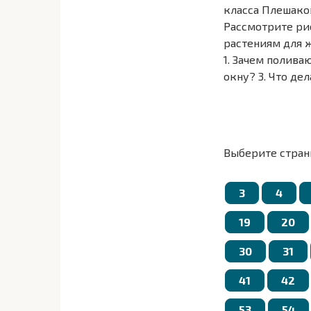
класса Плешако
Рассмотрите рис
растениям для 
1. Зачем полива
окну? 3. Что де
Освойте приемы
рыхление почвы
1. Докажите, чт
2. Что необходи
Выберите стран
3. Как нужно у
3
4
19
20
30
31
41
42
53
54