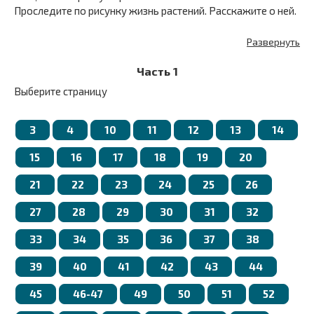
Проследите по рисунку жизнь растений. Расскажите о ней.
Развернуть
Часть 1
Выберите страницу
3
4
10
11
12
13
14
15
16
17
18
19
20
21
22
23
24
25
26
27
28
29
30
31
32
33
34
35
36
37
38
39
40
41
42
43
44
45
46-47
49
50
51
52